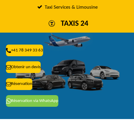
Passer
Taxi Services & Limousine
au
TAXIS 24
contenu
principal
+41 78 349 33 63
Obtenir un devis
Réservation
Réservation via WhatsApp