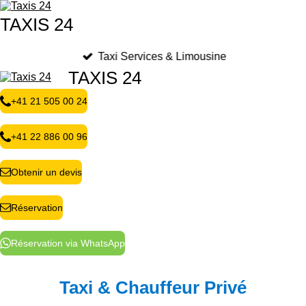
Passer
TAXIS 24
au
contenu
principal
Taxi Services & Limousine
TAXIS 24
+41 21 505 00 24
+41 22 886 00 96
Obtenir un devis
Réservation
Réservation via WhatsApp
Taxi & Chauffeur Privé