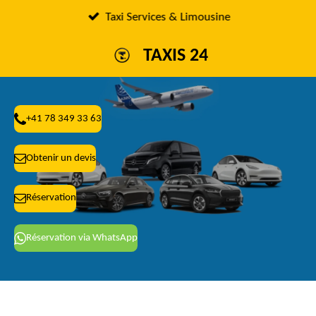
Passer
Taxi Services & Limousine
au
TAXIS 24
contenu
principal
+41 78 349 33 63
Obtenir un devis
Réservation
Réservation via WhatsApp