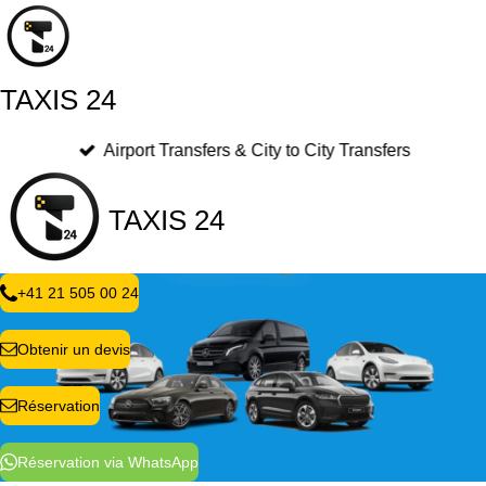
Passer
au
contenu
principal
TAXIS 24
Airport Transfers & City to City Transfers
TAXIS 24
+41 21 505 00 24
Obtenir un devis
Réservation
Réservation via WhatsApp