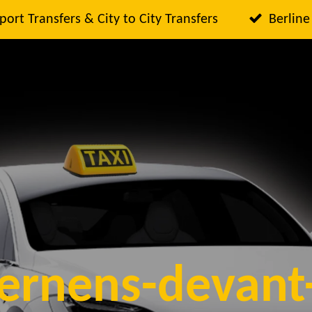
port Transfers & City to City Transfers
Berline
ternens-devan