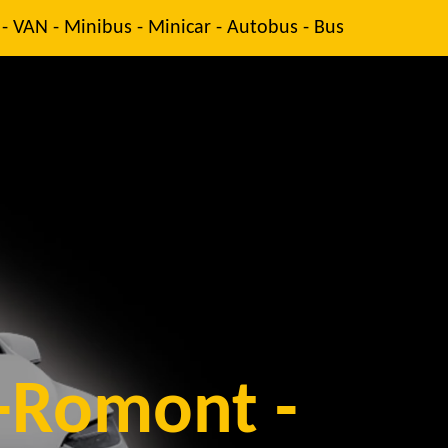
 - VAN - Minibus - Minicar - Autobus - Bus
t-Romont
-