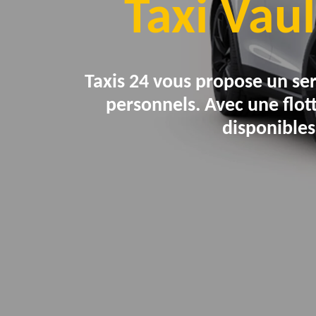
Taxi Vaul
Taxis 24 vous propose un ser
personnels. Avec une flo
disponibles