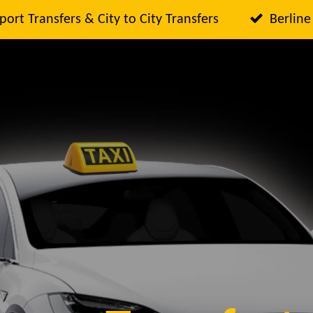
port Transfers & City to City Transfers
Berline