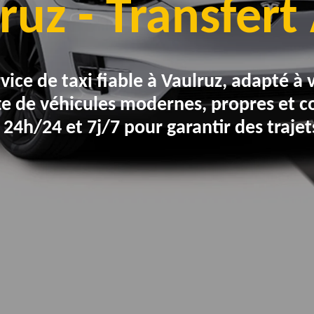
ruz - Transfer
vice de taxi fiable à Vaulruz, adapté à 
tte de véhicules modernes, propres et 
 24h/24 et 7j/7 pour garantir des trajet