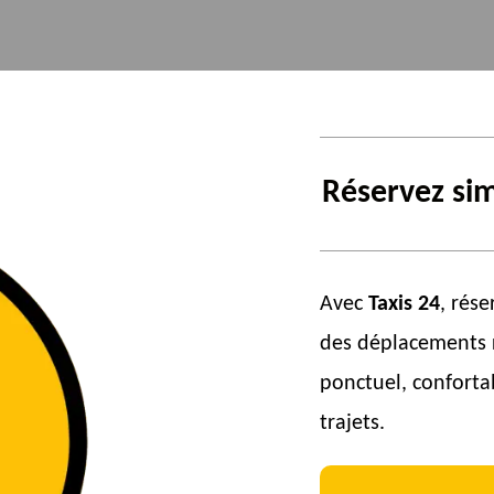
Réservez si
Avec
Taxis 24
, rés
des déplacements r
ponctuel, conforta
trajets.