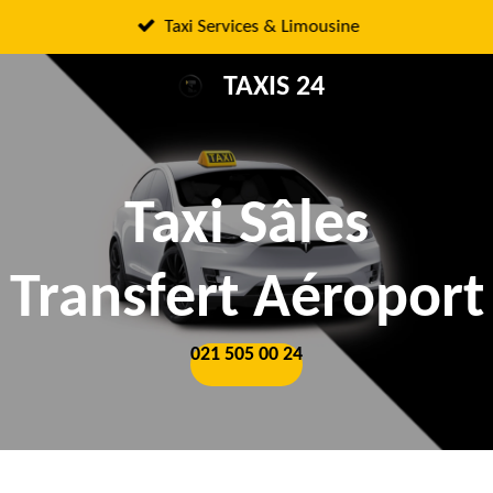
Passer
Taxi Services & Limousine
au
TAXIS 24
contenu
principal
Taxi Sâles
Transfert Aéroport
021 505 00 24