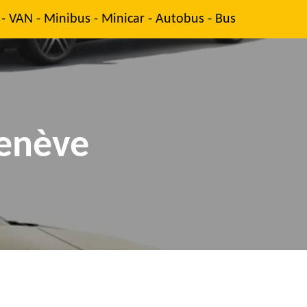
 - VAN - Minibus - Minicar - Autobus - Bus
Genève