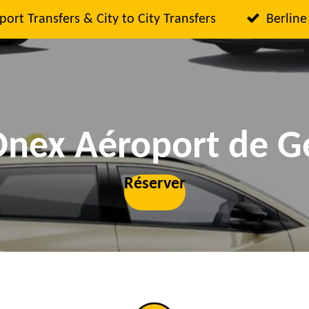
port Transfers & City to City Transfers
Berline
Onex Aéroport de 
Réserver