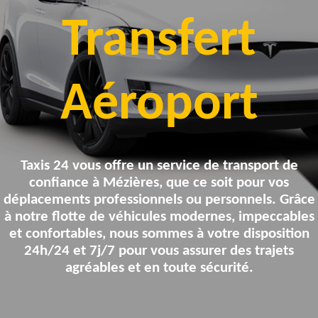
Transfert
Aéroport
Taxis 24 vous offre un service de transport de
confiance à
Mézières
, que ce soit pour vos
déplacements professionnels ou personnels. Grâce
à notre flotte de véhicules modernes, impeccables
et confortables, nous sommes à votre disposition
24h/24 et 7j/7 pour vous assurer des trajets
agréables et en toute sécurité.