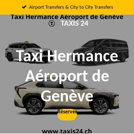
Passer
Airport Transfers & City to City Transfers
au
TAXIS 24
contenu
principal
Taxi Hermance
Aéroport de
Genève
Réserver