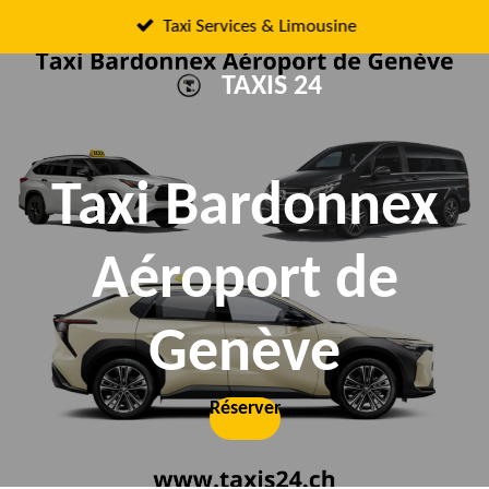
Passer
Taxi Services & Limousine
au
TAXIS 24
contenu
principal
Taxi Bardonnex
Aéroport de
Genève
Réserver