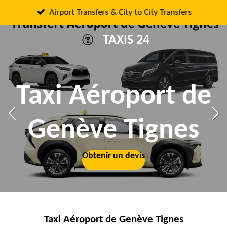
Passer
Airport Transfers & City to City Transfers
au
TAXIS 24
contenu
principal
Taxi Aéroport de
Genève Tignes
Obtenir un devis
Obtenir un devis
Taxi Aéroport de Genève Tignes