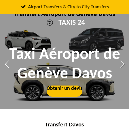
Passer
Airport Transfers & City to City Transfers
au
TAXIS 24
contenu
principal
Taxi Aéroport de
Genève Davos
Obtenir un devis
Obtenir un devis
Transfert Davos